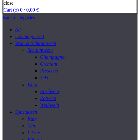
close
Cart (
o
)
0
/
0,00
€
Back
Categories
All
Uncategorized
Wein & Schaumwein
Schaumwein
Champagner
Cremant
Prosecco
Sekt
Wein
Roséwein
Rotwein
Weißwein
Spirituosen
Rum
Gin
Liköre
Whisky