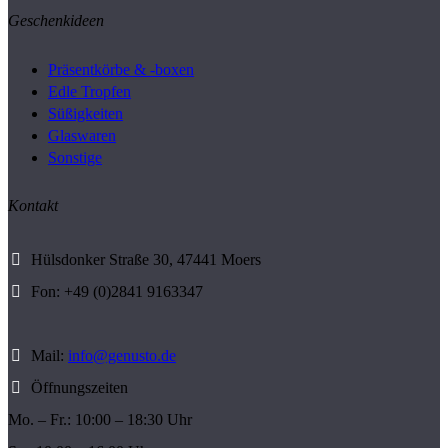
Geschenkideen
Präsentkörbe & -boxen
Edle Tropfen
Süßigkeiten
Glaswaren
Sonstige
Kontakt
Hülsdonker Straße 30, 47441 Moers
Fon: +49 (0)2841 9163347
Mail:
info@genusto.de
Öffnungszeiten
Mo. – Fr.: 10:00 – 18:30 Uhr