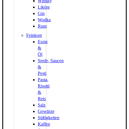
Whisky
Liköre
Gin
Wodka
Rum
Feinkost
Essig
&
Öl
Senfe, Saucen
&
Pesti
Pasta,
Risotti
&
Reis
Salz
Gewürze
Süßigkeiten
Kaffee