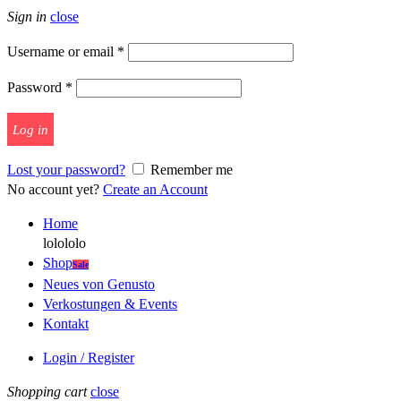
Sign in
close
Username or email
*
Password
*
Log in
Lost your password?
Remember me
No account yet?
Create an Account
Home
lolololo
Shop
Sale
Neues von Genusto
Verkostungen & Events
Kontakt
Login / Register
Shopping cart
close