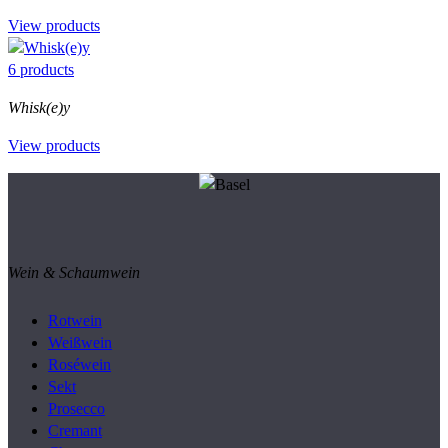
View products
6 products
Whisk(e)y
View products
Wein & Schaumwein
Rotwein
Weißwein
Roséwein
Sekt
Prosecco
Cremant