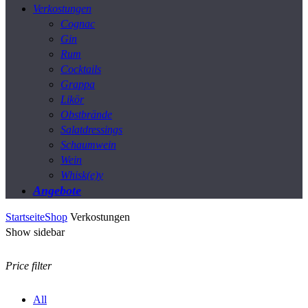
Verkostungen
Cognac
Gin
Rum
Cocktails
Grappa
Likör
Obstbrände
Salatdressings
Schaumwein
Wein
Whisk(e)y
Angebote
Startseite
Shop
Verkostungen
Show sidebar
Price filter
All