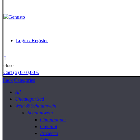
Login / Register
close
Cart (
o
)
0
/
0,00
€
Back
Categories
All
Uncategorized
Wein & Schaumwein
Schaumwein
Champagner
Cremant
Prosecco