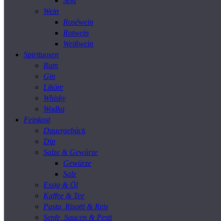
Sekt
Wein
Roséwein
Rotwein
Weißwein
Spirituosen
Rum
Gin
Liköre
Whisky
Wodka
Feinkost
Dauergebäck
Dip
Salze & Gewürze
Gewürze
Salz
Essig & Öl
Kaffee & Tee
Pasta, Risotti & Reis
Senfe, Saucen & Pesti