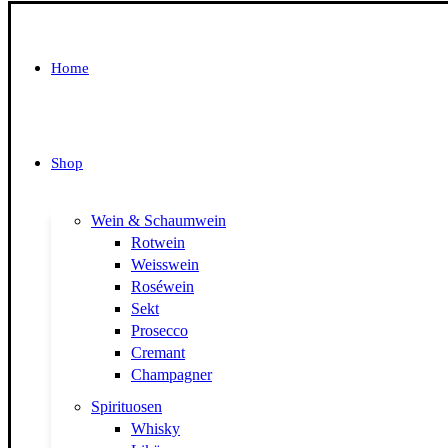
Home
Shop
Wein & Schaumwein
Rotwein
Weisswein
Roséwein
Sekt
Prosecco
Cremant
Champagner
Spirituosen
Whisky