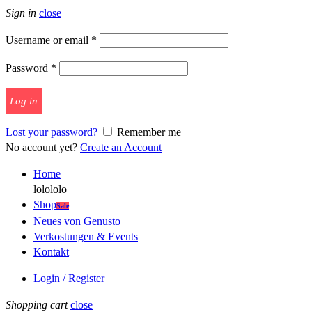
Sign in
close
Username or email
*
Password
*
Log in
Lost your password?
Remember me
No account yet?
Create an Account
Home
lolololo
Shop
Sale
Neues von Genusto
Verkostungen & Events
Kontakt
Login / Register
Shopping cart
close