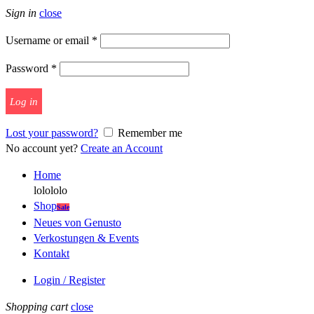
Sign in
close
Username or email
*
Password
*
Log in
Lost your password?
Remember me
No account yet?
Create an Account
Home
lolololo
Shop
Sale
Neues von Genusto
Verkostungen & Events
Kontakt
Login / Register
Shopping cart
close