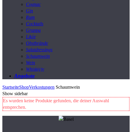
Cognac
Gin
Rum
Cocktails
Grappa
Likör
Obstbrände
Salatdressings
Schaumwein
Wein
Whisk(e)y
Angebote
Startseite
Shop
Verkostungen
Schaumwein
Show sidebar
Es wurden keine Produkte gefunden, die deiner Auswahl
entsprechen.