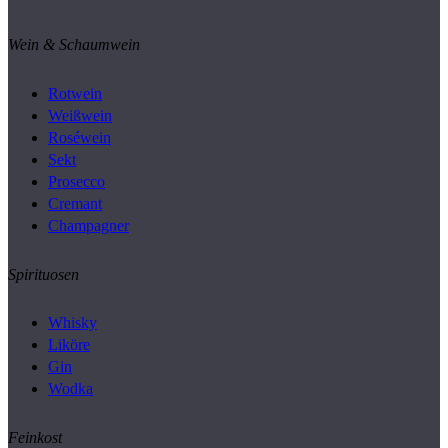
Wein & Schaumwein
Rotwein
Weißwein
Roséwein
Sekt
Prosecco
Cremant
Champagner
Spirituosen
Whisky
Liköre
Gin
Wodka
Feinkost