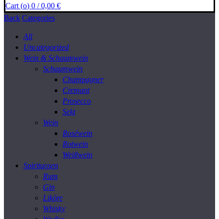
Cart (
o
)
0
/
0,00
€
Back
Categories
All
Uncategorized
Wein & Schaumwein
Schaumwein
Champagner
Cremant
Prosecco
Sekt
Wein
Roséwein
Rotwein
Weißwein
Spirituosen
Rum
Gin
Liköre
Whisky