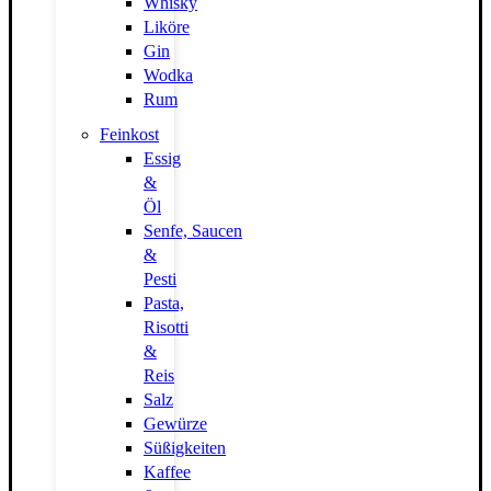
Whisky
Liköre
Gin
Wodka
Rum
Feinkost
Essig
&
Öl
Senfe, Saucen
&
Pesti
Pasta,
Risotti
&
Reis
Salz
Gewürze
Süßigkeiten
Kaffee