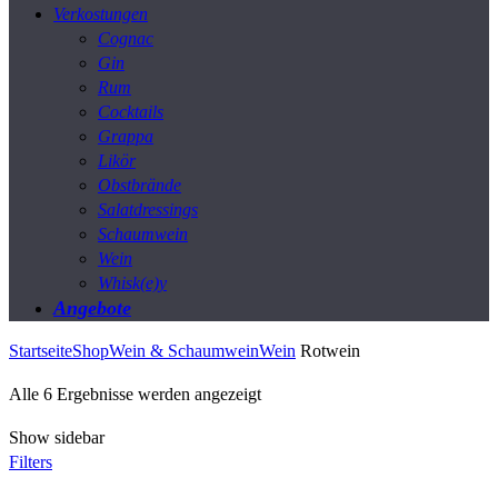
Verkostungen
Cognac
Gin
Rum
Cocktails
Grappa
Likör
Obstbrände
Salatdressings
Schaumwein
Wein
Whisk(e)y
Angebote
Startseite
Shop
Wein & Schaumwein
Wein
Rotwein
Nach
Alle 6 Ergebnisse werden angezeigt
Preis
Show sidebar
sortiert:
Filters
aufsteigend