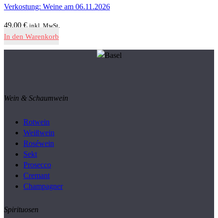
Verkostung: Weine am 06.11.2026
49,00
€
inkl. MwSt.
In den Warenkorb
Wein & Schaumwein
Rotwein
Weißwein
Roséwein
Sekt
Prosecco
Cremant
Champagner
Spirituosen