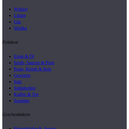
Whisky
Liköre
Gin
Wodka
Feinkost
Essig & Öl
Senfe, Saucen & Pesti
Pasta, Risotti & Reis
Gewürze
Salz
Süßigkeiten
Kaffee & Tee
Sonstige
Geschenkideen
Präsentkörbe & -boxen