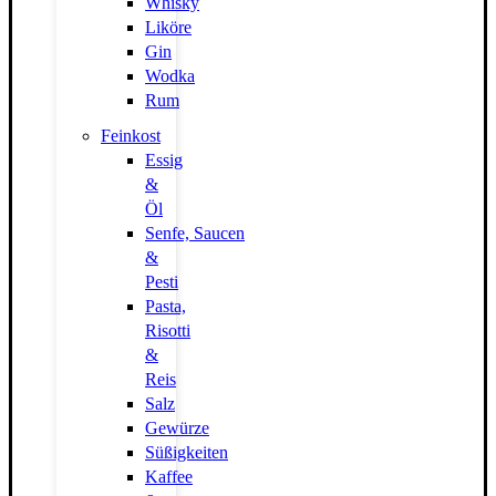
Whisky
Liköre
Gin
Wodka
Rum
Feinkost
Essig
&
Öl
Senfe, Saucen
&
Pesti
Pasta,
Risotti
&
Reis
Salz
Gewürze
Süßigkeiten
Kaffee