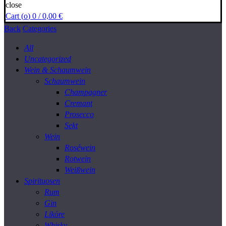
close
Cart (
o
)
0
/
0,00
€
Back
Categories
All
Uncategorized
Wein & Schaumwein
Schaumwein
Champagner
Cremant
Prosecco
Sekt
Wein
Roséwein
Rotwein
Weißwein
Spirituosen
Rum
Gin
Liköre
Whisky