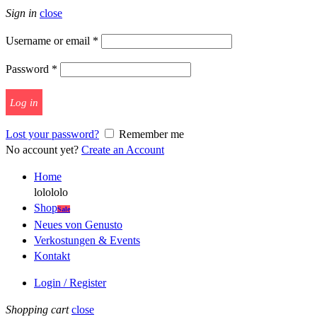
Sign in
close
Username or email
*
Password
*
Log in
Lost your password?
Remember me
No account yet?
Create an Account
Home
lolololo
Shop
Sale
Neues von Genusto
Verkostungen & Events
Kontakt
Login / Register
Shopping cart
close