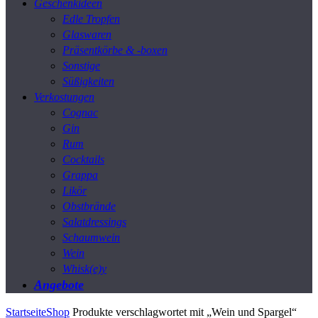
Geschenkideen
Edle Tropfen
Glaswaren
Präsentkörbe & -boxen
Sonstige
Süßigkeiten
Verkostungen
Cognac
Gin
Rum
Cocktails
Grappa
Likör
Obstbrände
Salatdressings
Schaumwein
Wein
Whisk(e)y
Angebote
Startseite
Shop
Produkte verschlagwortet mit „Wein und Spargel“