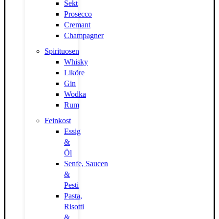
Sekt
Prosecco
Cremant
Champagner
Spirituosen
Whisky
Liköre
Gin
Wodka
Rum
Feinkost
Essig
&
Öl
Senfe, Saucen
&
Pesti
Pasta,
Risotti
&