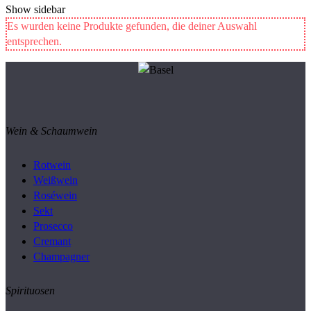
Show sidebar
Es wurden keine Produkte gefunden, die deiner Auswahl
entsprechen.
Wein & Schaumwein
Rotwein
Weißwein
Roséwein
Sekt
Prosecco
Cremant
Champagner
Spirituosen