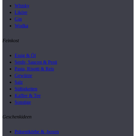
Whisky
Liköre
Gin
Wodka
Feinkost
Essig & Öl
Senfe, Saucen & Pesti
Pasta, Risotti & Reis
Gewürze
Salz
Süßigkeiten
Kaffee & Tee
Sonstige
Geschenkideen
Präsentkörbe & -boxen