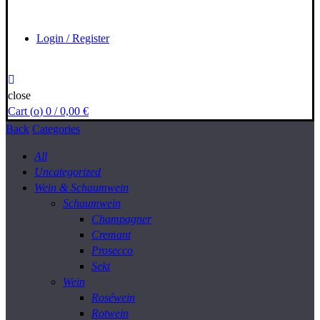
Login / Register
close
Cart (
o
)
0
/
0,00
€
Back
Categories
All
Uncategorized
Wein & Schaumwein
Schaumwein
Champagner
Cremant
Prosecco
Sekt
Wein
Roséwein
Rotwein