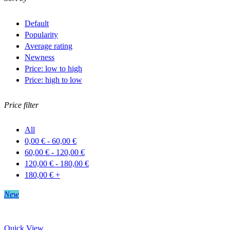
Default
Popularity
Average rating
Newness
Price: low to high
Price: high to low
Price filter
All
0,00
€
-
60,00
€
60,00
€
-
120,00
€
120,00
€
-
180,00
€
180,00
€
+
New
Quick View