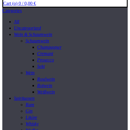
Cart (
o
)
0
/
0,00
€
Categories
All
Uncategorized
Wein & Schaumwein
Schaumwein
Champagner
Cremant
Prosecco
Sekt
Wein
Roséwein
Rotwein
Weißwein
Spirituosen
Rum
Gin
Liköre
Whisky