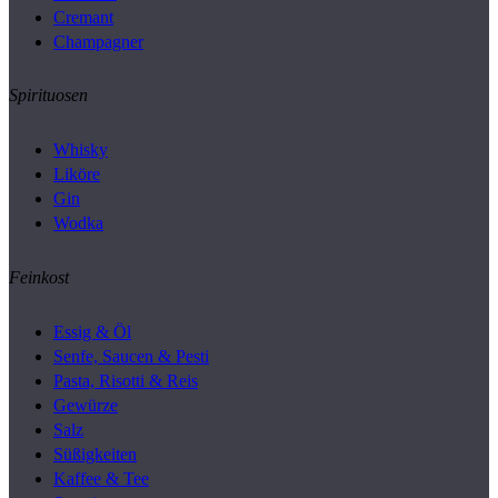
Cremant
Champagner
Spirituosen
Whisky
Liköre
Gin
Wodka
Feinkost
Essig & Öl
Senfe, Saucen & Pesti
Pasta, Risotti & Reis
Gewürze
Salz
Süßigkeiten
Kaffee & Tee