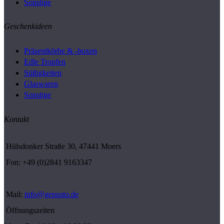
Sonstige
Geschenkideen
Präsentkörbe & -boxen
Edle Tropfen
Süßigkeiten
Glaswaren
Sonstige
Kontakt
Hülsdonker Straße 30, 47441 Moers
Fon: +49 (0)2841 9163347
Mail:
info@genusto.de
Öffnungszeiten