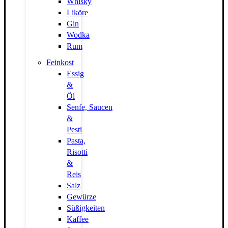
Whisky
Liköre
Gin
Wodka
Rum
Feinkost
Essig
&
Öl
Senfe, Saucen
&
Pesti
Pasta,
Risotti
&
Reis
Salz
Gewürze
Süßigkeiten
Kaffee