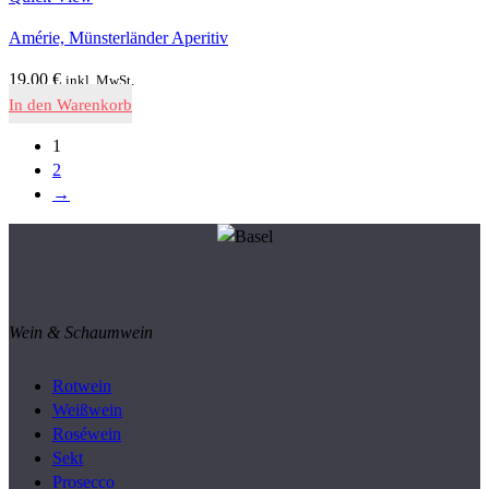
Amérie, Münsterländer Aperitiv
19,00
€
inkl. MwSt.
In den Warenkorb
1
2
→
Wein & Schaumwein
Rotwein
Weißwein
Roséwein
Sekt
Prosecco