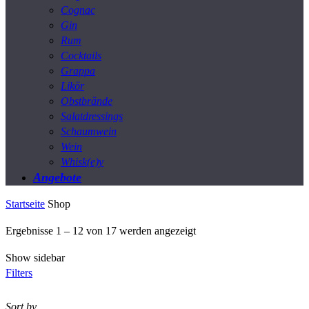
Cognac
Gin
Rum
Cocktails
Grappa
Likör
Obstbrände
Salatdressings
Schaumwein
Wein
Whisk(e)y
Angebote
Startseite
Shop
Nach
Ergebnisse 1 – 12 von 17 werden angezeigt
neuesten
Show sidebar
sortiert
Filters
Sort by